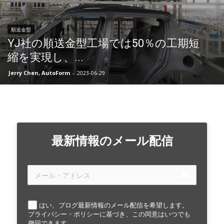
順送金型
YJ社の順送金型工場では50％の工期短
縮を実現し、...
Jerry Chen, AutoForm
-
2023-06-29
最新情報のメール配信
email
はい、ブログ最新情報のメール配信を希望します。
プライバシー・ポリシーに基づき、この同意はいつでも
撤回できます