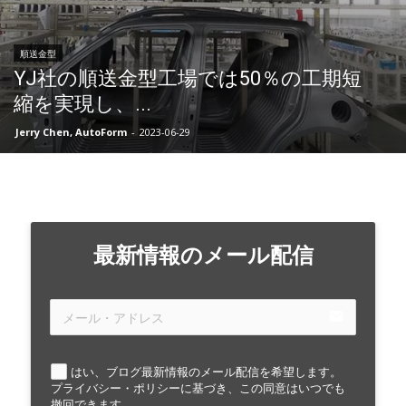
順送金型
YJ社の順送金型工場では50％の工期短
縮を実現し、...
Jerry Chen, AutoForm
-
2023-06-29
最新情報のメール配信
email
はい、ブログ最新情報のメール配信を希望します。
プライバシー・ポリシーに基づき、この同意はいつでも
撤回できます