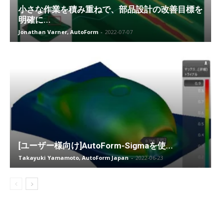
小さな作業を積み重ねで、部品設計の改善目標を
明確に...
Jonathan Varner, AutoForm
-
2022-07-07
[ユーザー様向け]AutoForm-Sigmaを使...
Takayuki Yamamoto, AutoForm Japan
-
2022-06-23