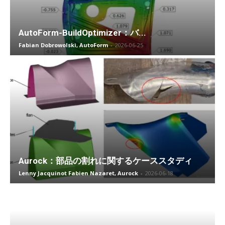
AutoForm-BuildOptimizer：バ...
Fabian Dobrowolski, AutoForm
-
2026-06-25
Aurock：部品の割れに関するケーススタディ
Lenny Jacquinot Fabien Nazaret, Aurock
-
2026-06-18