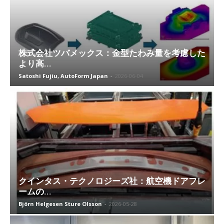
株式会社ツバメックス：金型たわみ量を考慮した
より高...
Satoshi Fujiu, AutoForm Japan
-
2026-06-04
クインタス・テクノロジーズ社：航空機ドアフレ
ームの...
Björn Helgesen Sture Olsson
-
2026-05-28