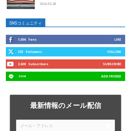
2026-05-28
SNSコミュニティ
1,036
Fans
LIKE
325
Followers
FOLLOW
2,600
Subscribers
SUBSCRIBE
Line
ADD FRIEND
最新情報のメール配信
email