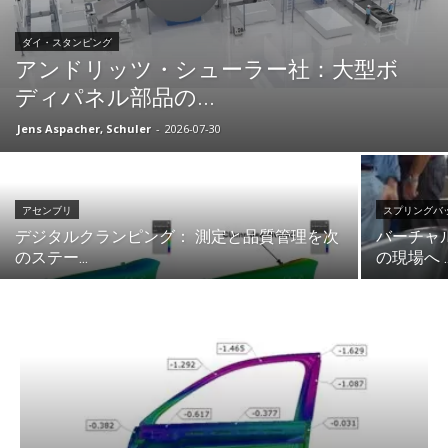
ダイ・スタンピング
アンドリッツ・シューラー社：大型ボ
ディパネル部品の...
Jens Aspacher, Schuler
-
2026-07-30
アセンブリ
スプリングバ
デジタルクランピング： 測定と品質管理を次
バーチャ
のステー...
の現場へ ..