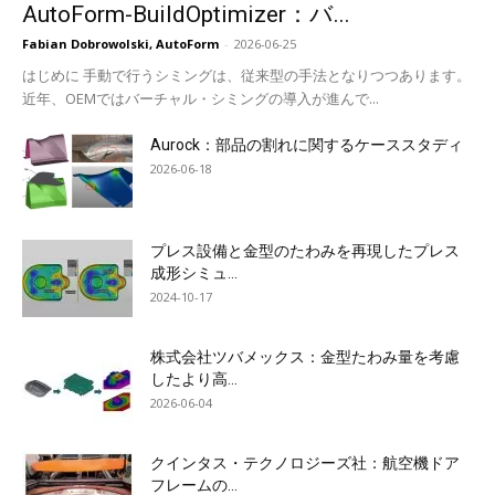
AutoForm-BuildOptimizer：バ...
Fabian Dobrowolski, AutoForm
-
2026-06-25
はじめに 手動で行うシミングは、従来型の手法となりつつあります。
近年、OEMではバーチャル・シミングの導入が進んで...
Aurock：部品の割れに関するケーススタディ
2026-06-18
プレス設備と金型のたわみを再現したプレス
成形シミュ...
2024-10-17
株式会社ツバメックス：金型たわみ量を考慮
したより高...
2026-06-04
クインタス・テクノロジーズ社：航空機ドア
フレームの...