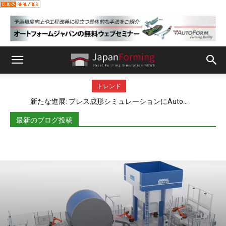
トレンド
新たな進展: プレス成形シミュレーションにAuto...
薄板プレス成形における人工知能(AI)の活用: ユ...
最新のブログ投稿