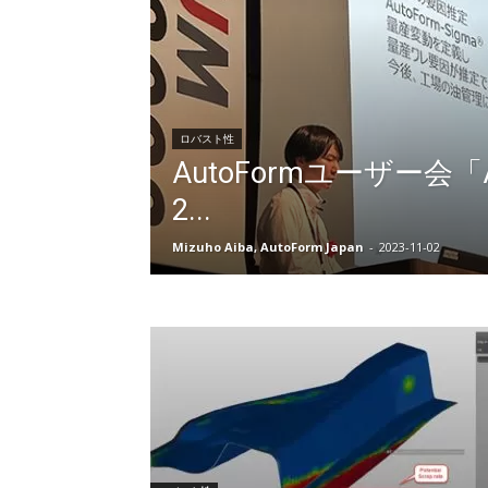
ロバスト性
AutoFormユーザー会「A
2...
Mizuho Aiba, AutoForm Japan
-
2023-11-02