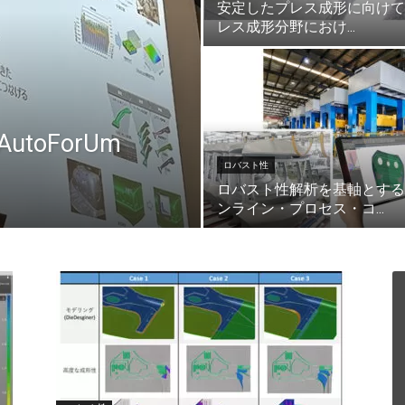
安定したプレス成形に向けて:
レス成形分野におけ...
utoForUm
ロバスト性
ロバスト性解析を基軸とする
ンライン・プロセス・コ...