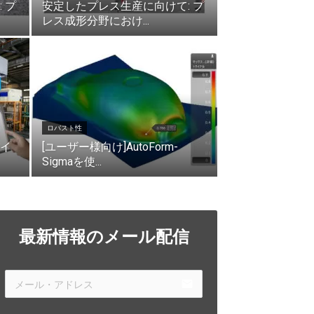
 プ
安定したプレス生産に向けて: プ
レス成形分野におけ...
ロバスト性
イ
[ユーザー様向け]AutoForm-
Sigmaを使...
最新情報のメール配信
email