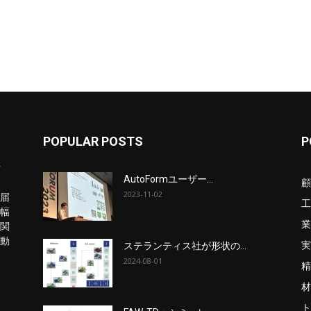
POPULAR POSTS
P
AutoFormユーザー...
顧
2023-11-02
届
工
幅
業
関
動
実
ステランティス社が形状の...
2024-08-01
精
材
ト