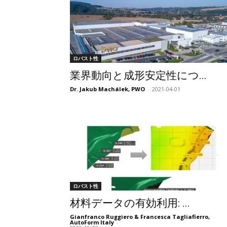
ロバスト性
業界動向と成形安定性につ...
Dr. Jakub Machálek, PWO
-
2021-04-01
ロバスト性
材料データの有効利用: ...
Gianfranco Ruggiero & Francesca Tagliafierro,
AutoForm Italy
-