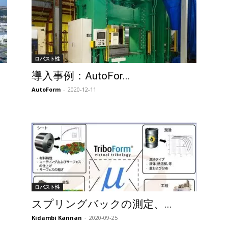
ロバスト性
導入事例：AutoFor...
AutoForm
-
2020-12-11
ロバスト性
スプリングバックの測定、...
Kidambi Kannan
-
2020-09-25