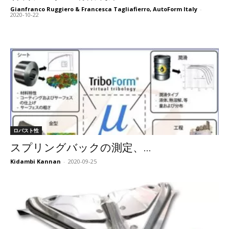
Gianfranco Ruggiero & Francesca Tagliafierro, AutoForm Italy
-
2020-10-22
ロバスト性
スプリングバックの測定、...
Kidambi Kannan
-
2020-09-25