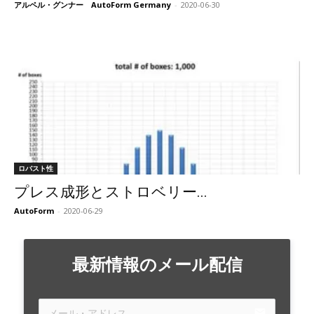
アルペル・グンナー AutoForm Germany
-
2020-06-30
ロバスト性
プレス成形とストロベリー...
AutoForm
-
2020-06-29
最新情報のメール配信
email