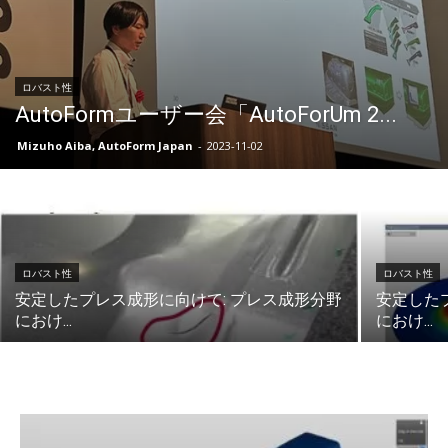
ロバスト性
AutoFormユーザー会「AutoForUm 2...
Mizuho Aiba, AutoForm Japan
-
2023-11-02
ロバスト性
ロバスト性
安定したプレス成形に向けて: プレス成形分野
安定した
におけ...
におけ...