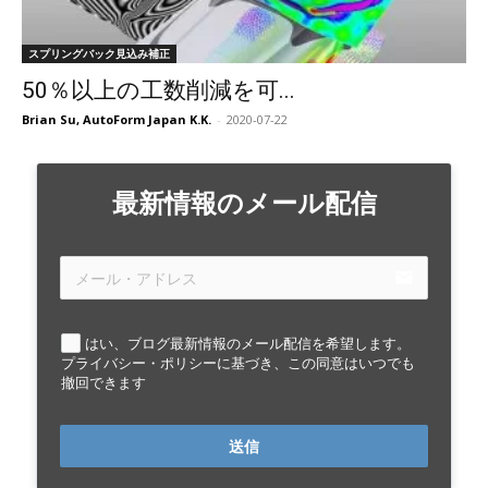
スプリングバック見込み補正
50％以上の工数削減を可...
Brian Su, AutoForm Japan K.K.
-
2020-07-22
最新情報のメール配信
email
はい、ブログ最新情報のメール配信を希望します。
プライバシー・ポリシーに基づき、この同意はいつでも
撤回できます
送信