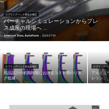
スプリングバック見込み補正
バーチャルシミュレーションからプレ
ス成形の現場へ ...
Emerson Dias, AutoForm
-
2026-07-09
スプリングバック見込み補正
スプリングバ
部品設計の初期段階におけるコスト増のリス
アルミニ
ク低減
レッシ...