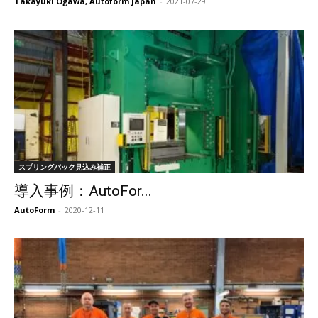
Takayuki Ogawa, Autoform Japan
-
2021-07-29
スプリングバック見込み補正
導入事例：AutoFor...
AutoForm
-
2020-12-11