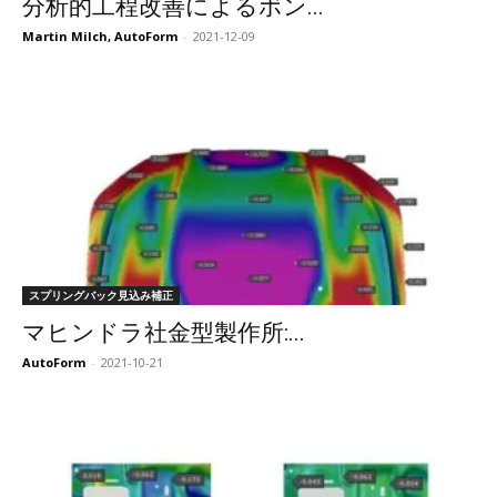
分析的工程改善によるボン...
Martin Milch, AutoForm
-
2021-12-09
スプリングバック見込み補正
マヒンドラ社金型製作所:...
AutoForm
-
2021-10-21