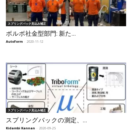
スプリングバック見込み補正
ボルボ社金型部門: 新た...
AutoForm
-
2020-11-12
スプリングバック見込み補正
スプリングバックの測定、...
Kidambi Kannan
-
2020-09-25