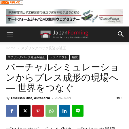
Home
スプリングバック見込み補正
スプリングバック見込み補正
トライアウト
精度
バーチャルシミュレーショ
ンからプレス成形の現場へ
― 世界をつなぐ
By
Emerson Dias, AutoForm
-
2026-07-09
0