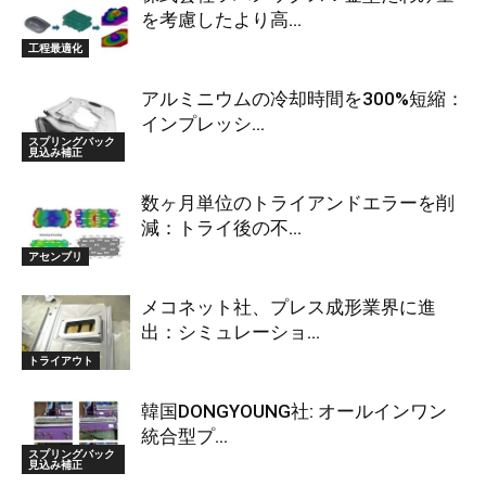
を考慮したより高...
工程最適化
アルミニウムの冷却時間を300%短縮：
インプレッシ...
スプリングバック
見込み補正
数ヶ月単位のトライアンドエラーを削
減：トライ後の不...
アセンブリ
メコネット社、プレス成形業界に進
出：シミュレーショ...
トライアウト
韓国DONGYOUNG社: オールインワン
統合型プ...
スプリングバック
見込み補正