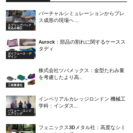
バーチャルシミュレーションからプレ
ス成形の現場へ ...
スプリングバック
見込み補正
Aurock：部品の割れに関するケースス
タディ
ダイフェース・デ
ザイン
株式会社ツバメックス：金型たわみ量
を考慮したより高...
工程最適化
インペリアルカレッジロンドン 機械工
学科：インダス...
バリュー・エンジ
ニアリング
フェニックス3Dメタル社：高度なシミ