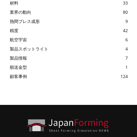
材料
33
業界の動向
80
熱間プレス成形
9
精度
42
航空宇宙
6
製品スポットライト
4
製品情報
7
順送金型
1
顧客事例
124