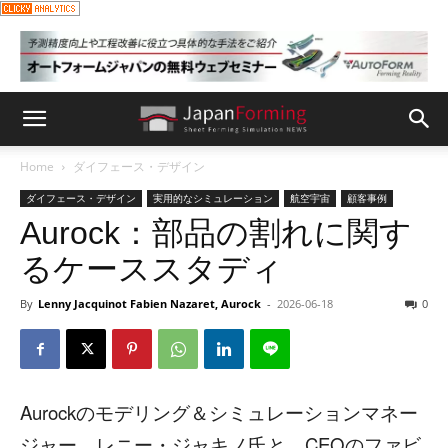
Home
ダイフェース・デザイン
ダイフェース・デザイン
実用的なシミュレーション
航空宇宙
顧客事例
Aurock：部品の割れに関す
るケーススタディ
By
Lenny Jacquinot Fabien Nazaret, Aurock
-
2026-06-18
0
Aurockのモデリング＆シミュレーションマネー
ジャー、レニー・ジャキノ氏と、CEOのファビ