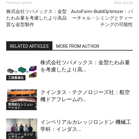
Previous article
Next article
株式会社ツバメックス：金型
AutoForm-BuildOptimizer：バ
たわみ量を考慮したより高品
ーチャル・シミングとティー
質な金型製作
チングの可能性
RELATED ARTICLES
MORE FROM AUTHOR
株式会社ツバメックス：金型たわみ量
を考慮したより高...
工程最適化
クインタス・テクノロジーズ社：航空
機ドアフレームの...
実用的なシミュレ
ーション
インペリアルカレッジロンドン 機械工
学科：インダス...
バリュー・エンジ
ニアリング