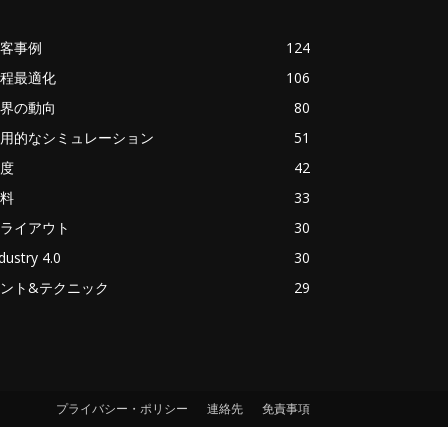
客事例
124
程最適化
106
界の動向
80
用的なシミュレーション
51
度
42
料
33
ライアウト
30
dustry 4.0
30
ント&テクニック
29
プライバシー・ポリシー
連絡先
免責事項