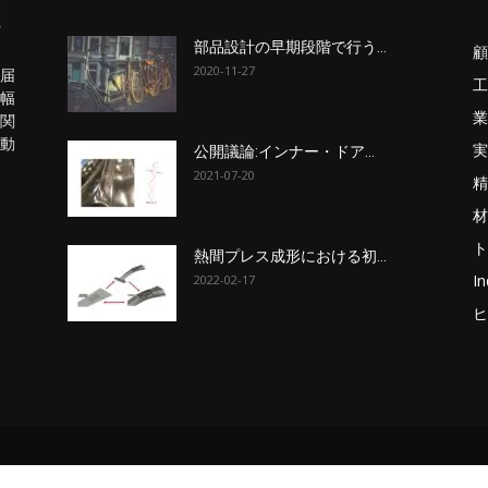
部品設計の早期段階で行う...
顧
2020-11-27
届
工
幅
業
関
動
実
公開議論:インナー・ドア...
2021-07-20
精
材
ト
熱間プレス成形における初...
In
2022-02-17
ヒ