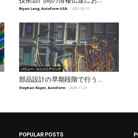
技術部門間の情報伝達にお...
Bryan Lang, AutoForm USA.
-
2021-03-11
バリュー・エンジニアリング
部品設計の早期段階で行う...
Stephan Küper, AutoForm
-
2020-11-27
POPULAR POSTS
P