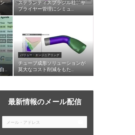
ン
ステランティスブラジル社、サ
プライヤー管理にシミュ...
バリュー・エンジニアリング
チューブ成形ソリューションが
...
莫大なコスト削減をもた...
最新情報のメール配信
email