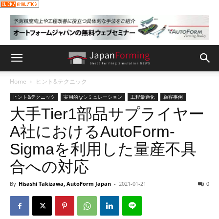
Home
ヒント&テクニック
ヒント&テクニック
実用的なシミュレーション
工程最適化
顧客事例
大手Tier1部品サプライヤー
A社におけるAutoForm-
Sigmaを利用した量産不具
合への対応
By
Hisashi Takizawa, AutoForm Japan
-
2021-01-21
0