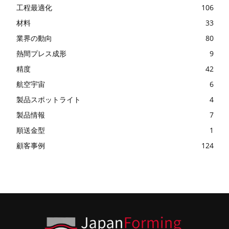
工程最適化
106
材料
33
業界の動向
80
熱間プレス成形
9
精度
42
航空宇宙
6
製品スポットライト
4
製品情報
7
順送金型
1
顧客事例
124