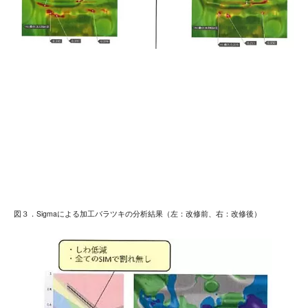
図３．Sigmaによる加工バラツキの分析結果（左：改修前、右：改修後）