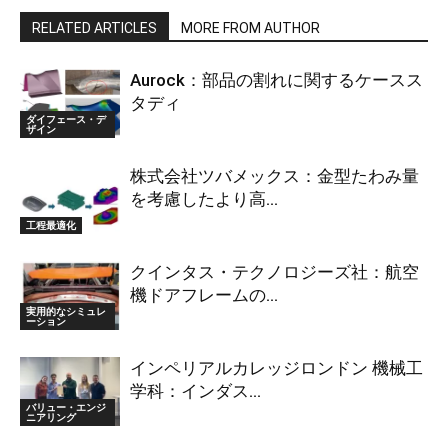
RELATED ARTICLES
MORE FROM AUTHOR
Aurock：部品の割れに関するケースス
タディ
ダイフェース・デ
ザイン
株式会社ツバメックス：金型たわみ量
を考慮したより高...
工程最適化
クインタス・テクノロジーズ社：航空
機ドアフレームの...
実用的なシミュレ
ーション
インペリアルカレッジロンドン 機械工
学科：インダス...
バリュー・エンジ
ニアリング