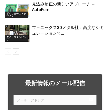
見込み補正の新しいアプローチ ～
AutoForm...
ダイフェース・デ
ザイン
フェニックス3Dメタル社：高度なシミ
ュレーションで...
ダイ・スタンピン
グ
最新情報のメール配信
email