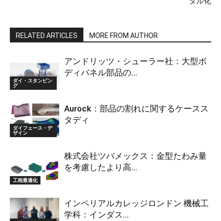
タル化
RELATED ARTICLES
MORE FROM AUTHOR
アンドリッツ・シューラー社：大型ボ
ディパネル部品の...
ダイ・スタンピン
グ
Aurock：部品の割れに関するケースス
タディ
ダイフェース・デ
ザイン
株式会社ツバメックス：金型たわみ量
を考慮したより高...
工程最適化
インペリアルカレッジロンドン 機械工
学科：インダス...