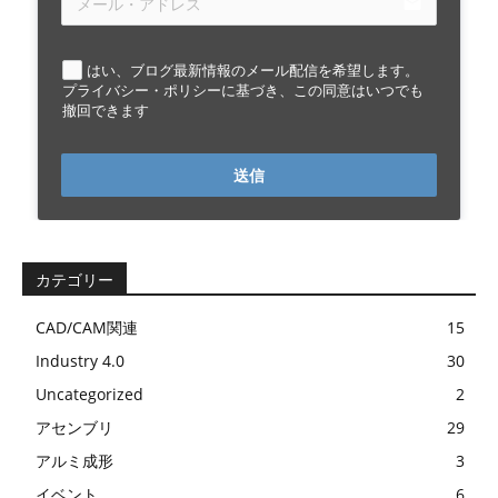
email
はい、ブログ最新情報のメール配信を希望します。
プライバシー・ポリシーに基づき、この同意はいつでも
撤回できます
送信
カテゴリー
CAD/CAM関連
15
Industry 4.0
30
Uncategorized
2
アセンブリ
29
アルミ成形
3
イベント
6