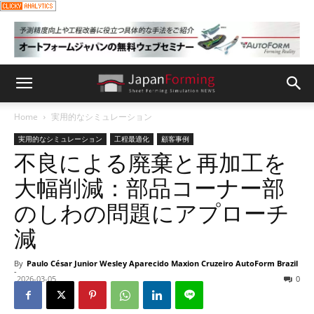
Home
実用的なシミュレーション
実用的なシミュレーション
工程最適化
顧客事例
不良による廃棄と再加工を
大幅削減：部品コーナー部
のしわの問題にアプローチ
減
By
Paulo César Junior Wesley Aparecido Maxion Cruzeiro AutoForm Brazil
-
2026-03-05
0