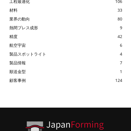
工程最適化
106
材料
33
業界の動向
80
熱間プレス成形
9
精度
42
航空宇宙
6
製品スポットライト
4
製品情報
7
順送金型
1
顧客事例
124