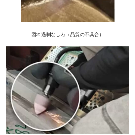
図2: 過剰なしわ（品質の不具合）