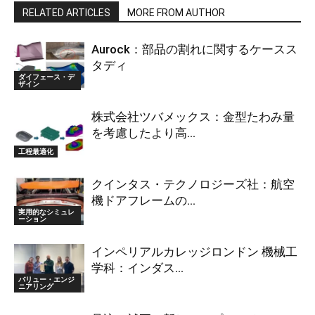
RELATED ARTICLES
MORE FROM AUTHOR
Aurock：部品の割れに関するケースス
タディ
ダイフェース・デ
ザイン
株式会社ツバメックス：金型たわみ量
を考慮したより高...
工程最適化
クインタス・テクノロジーズ社：航空
機ドアフレームの...
実用的なシミュレ
ーション
インペリアルカレッジロンドン 機械工
学科：インダス...
バリュー・エンジ
ニアリング