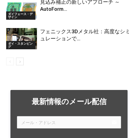
見込み補正の新しいアプローチ ～
AutoForm...
ダイフェース・デ
ザイン
フェニックス3Dメタル社：高度なシミ
ュレーションで...
ダイ・スタンピン
グ
最新情報のメール配信
email