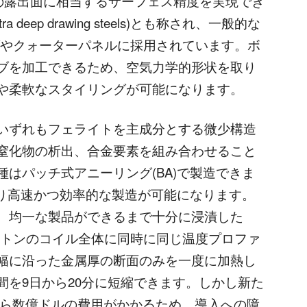
の露出面に相当するサーフェス精度を実現でき
deep drawing steels)とも称され、一般的な
ダやクォーターパネルに採用されています。ボ
ブを加工できるため、空気力学的形状を取り
や柔軟なスタイリングが可能になります。
いずれもフェライトを主成分とする微少構造
窒化物の析出、合金要素を組み合わせること
はパッチ式アニーリング(BA)で製造できま
より高速かつ効率的な製造が可能になります。
、均一な製品ができるまで十分に浸漬した
0トンのコイル全体に同時に同じ温度プロファ
幅に沿った金属厚の断面のみを一度に加熱し
間を9日から20分に短縮できます。しかし新た
から数億ドルの費用がかかるため、導入への障