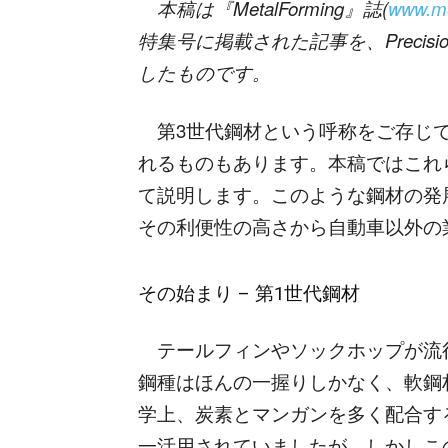
本稿
は『
MetalForming
』誌
(
www.me
特集号に掲載された
記事
を、
Precisi
したものです。
第3世代鋼材という呼称をご存じで
れるものもあります。本稿ではこれ
て説明します。このような鋼材の発
その利便性の高さから自動車以外の
その始まり – 第1世代鋼材
テールフィンやソックホップが流
鋼種はほんの一握りしかなく、軟鋼
学上、炭素とマンガンを多く配合す
一活用されていましたが、しかしこ