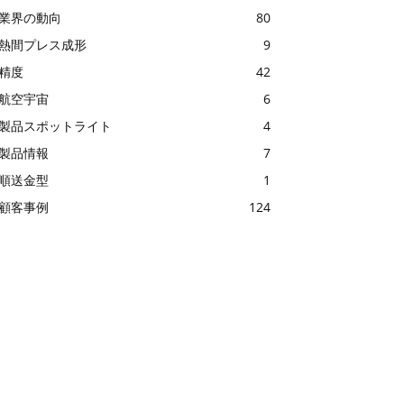
業界の動向
80
熱間プレス成形
9
精度
42
航空宇宙
6
製品スポットライト
4
製品情報
7
順送金型
1
顧客事例
124