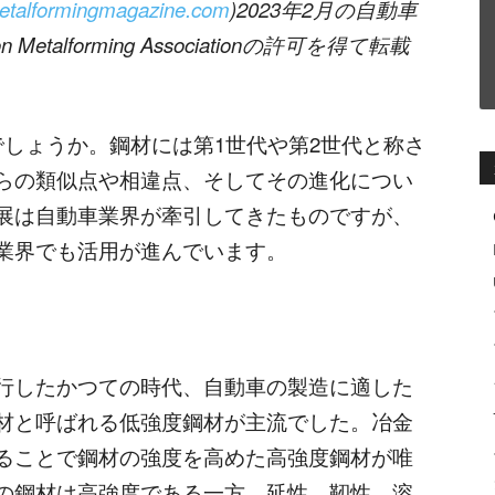
talformingmagazine.com
)
2023
年
2
月
の
自動車
on Metalforming Association
の許可を得て転載
しょうか。鋼材には第1世代や第2世代と称さ
らの類似点や相違点、そしてその進化につい
展は自動車業界が牽引してきたものですが、
業界でも活用が進んでいます。
行したかつての時代、自動車の製造に適した
材と呼ばれる低強度鋼材が主流でした。冶金
ることで鋼材の強度を高めた高強度鋼材が唯
の鋼材は高強度である一方、延性、靭性、溶