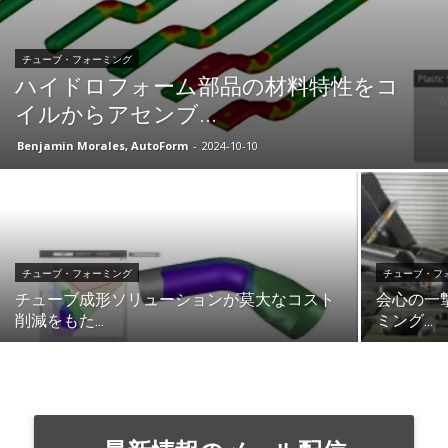
チューブ・フォーミング
ハイドロフォーム部品の材料特性をコ
イルからアセンブ...
Benjamin Morales, AutoForm
-
2024-10-10
チューブ・フォーミング
チューブ・フ
チューブ成形ソリューションが莫大なコスト
会心の一
削減をもた...
ミング...