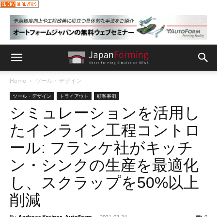
Home
ツール・デザイン
ツール・デザイン
トライアウト
顧客事例
シミュレーションを活用し
たインライン工程コントロ
ール: フランケ社がキッチ
ン・シンクの生産を最適化
し、スクラップを50%以上
削減
By
Andreas Krainer, AutoForm
-
2021-02-24
0