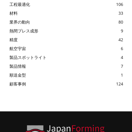
工程最適化
106
材料
33
業界の動向
80
熱間プレス成形
9
精度
42
航空宇宙
6
製品スポットライト
4
製品情報
7
順送金型
1
顧客事例
124