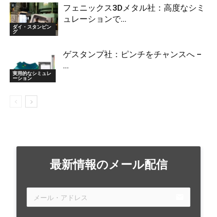
フェニックス3Dメタル社：高度なシミ
ュレーションで...
ダイ・スタンピン
グ
ゲスタンプ社：ピンチをチャンスへ –
...
実用的なシミュレ
ーション
最新情報のメール配信
email