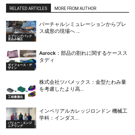
RELATED ARTICLES
MORE FROM AUTHOR
バーチャルシミュレーションからプレ
ス成形の現場へ ...
スプリングバック
見込み補正
Aurock：部品の割れに関するケースス
タディ
ダイフェース・デ
ザイン
株式会社ツバメックス：金型たわみ量
を考慮したより高...
工程最適化
インペリアルカレッジロンドン 機械工
学科：インダス...
バリュー・エンジ
ニアリング