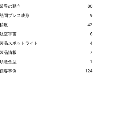
業界の動向
80
熱間プレス成形
9
精度
42
航空宇宙
6
製品スポットライト
4
製品情報
7
順送金型
1
顧客事例
124