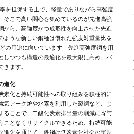
率を担保する上で、軽量でありながら高強度
。そこで高い関心を集めているのが先進高強
鋼から、高強度かつ成形性を向上させた先進
のような新しい鋼種は優れた強度対重量比を
などの用途に向いています。先進
高強度鋼を用
としつつも構造の最適化を最大限に高め、バ
できます。
の進化
炭素化と持続可能性への取り組みを積極的に
電気アーク炉や水素を利用した製鋼など、よ
することで、二酸化炭素排出量の削減に寄与
うことなくリサイクルできるため、持続可能
な進化を通じて、鉄鋼は低炭素化社会の実現