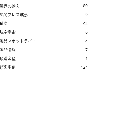
業界の動向
80
熱間プレス成形
9
精度
42
航空宇宙
6
製品スポットライト
4
製品情報
7
順送金型
1
顧客事例
124