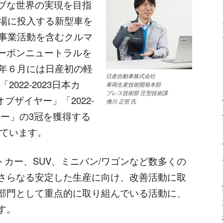
ブな世界の実現を目指
市場に投入する新型車を
に事業活動を含むクルマ
ーボンニュートラルを
2年６月には日産初の軽
日産自動車株式会社
022-2023日本カ
車両生産技術開発本部
プレス技術部 圧型技術課
ブザイヤー」「2022-
佛川 正哲 氏
ヤー」の3冠を獲得する
しています。
トカー、SUV、ミニバン/ワゴンなど数多くの
さらなる安定した生産に向け、改善活動に取
部門として重点的に取り組んでいる活動に、
す。