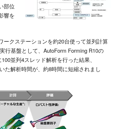
い部位
影響を
ークステーションを約20台使って並列計算
行基盤として、AutoForm Forming R10の
て一度に100並列4スレッド解析を行った結果、
かっていた解析時間が、約8時間に短縮されまし