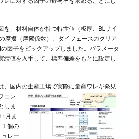
ワレに対する因子の寄与率を求めることにし
を、材料自体が持つ特性値（板厚、BLサイ
間の摩擦（摩擦係数）、ダイフェースのクリア
個の因子をピックアップしました。パラメータ
実績値を入手して、標準偏差をもとに設定し
は、国内の生産工場で実際に量産ワレが発見
フェン
としま
11月ま
１１個の
ミュレー