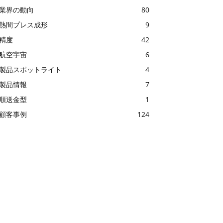
業界の動向
80
熱間プレス成形
9
精度
42
航空宇宙
6
製品スポットライト
4
製品情報
7
順送金型
1
顧客事例
124