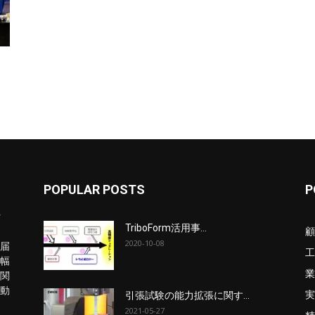
POPULAR POSTS
P
TriboForm活用事...
顧
2020-10-08
届
工
幅
業
関
動
実
引張試験の能力拡張に関す...
2021-05-27