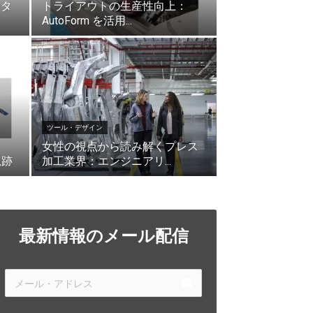
ジタ
トライアウトの生産性向上：
AutoForm を活用...
ツール・デザイン
女性の視点から読み解くプレス
軌跡
加工業界：エンジニアリ...
最新情報のメール配信
email