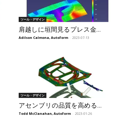
ツール・デザイン
肩越しに垣間見るプレス金...
Adilson Calmona, AutoForm
-
2023-07-13
ツール・デザイン
アセンブリの品質を高める...
Todd McClanahan, AutoForm
-
2023-01-26