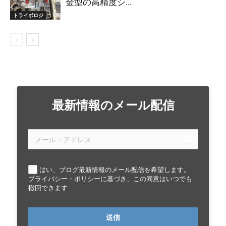
金型の高精度シ...
トライボロジ
最新情報のメール配信
email
はい、ブログ最新情報のメール配信を希望します。
プライバシー・ポリシーに基づき、この同意はいつでも
撤回できます
送信