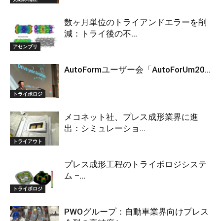
数ヶ月単位のトライアンドエラーを削
減：トライ後の不...
アセンブリ
AutoFormユーザー会「AutoForUm20...
トライボロジ
メコネット社、プレス成形業界に進
出：シミュレーショ...
トライアウト
プレス成形工程のトライボロジシステ
ム –...
トライボロジ
PWOグループ：自動車業界向けプレス