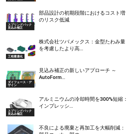
部品設計の初期段階におけるコスト増
のリスク低減
スプリングバック
見込み補正
株式会社ツバメックス：金型たわみ量
を考慮したより高...
工程最適化
見込み補正の新しいアプローチ ～
AutoForm...
ダイフェース・デ
ザイン
アルミニウムの冷却時間を300%短縮：
インプレッシ...
スプリングバック
見込み補正
不良による廃棄と再加工を大幅削減：