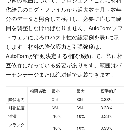
つきの範囲について、プロジェクトごとに材料
供給元のログ・ファイルから過去数ヶ月～数年
分のデータと照合して検証し、必要に応じて範
囲を調整しなければなりません。AutoFormソフ
トウェアによるロバスト性の設定例を表1に示
します。材料の降伏応力と引張強度は、
AutoFormが自動決定する相関係数にて、常に相
互依存になっている必要があります。範囲はパ
ーセンテージまたは絶対値で定義できます。
相関係数
最小
最大
標準偏差
降伏応力
315
385
3.33%
引張強度
1
624
694
3.33%
潤滑
-10%
10%
3.33%
ブランク
-10%
10%
3.33%