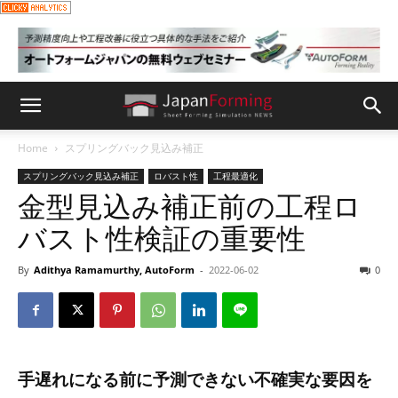
Home
スプリングバック見込み補正
スプリングバック見込み補正
ロバスト性
工程最適化
金型見込み補正前の工程ロ
バスト性検証の重要性
By
Adithya Ramamurthy, AutoForm
-
2022-06-02
0
手遅れになる前に予測できない不確実な要因を