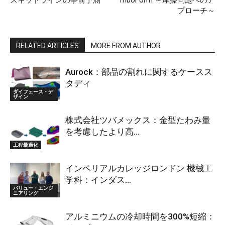
スキッドラインの事前予測
TriboForm ～摩擦問題へのア
プローチ～
RELATED ARTICLES
MORE FROM AUTHOR
Aurock：部品の割れに関するケースス
タディ
ダイフェース・デ
ザイン
株式会社ツバメックス：金型たわみ量
を考慮したより高...
工程最適化
インペリアルカレッジロンドン 機械工
学科：インダス...
バリュー・エンジ
ニアリング
アルミニウムの冷却時間を300%短縮：