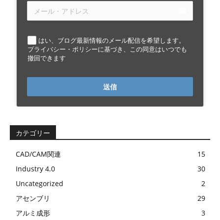
email
はい、ブログ最新情報のメール配信を希望します。
プライバシー・ポリシーに基づき、この同意はいつでも
撤回できます
送信
カテゴリー
CAD/CAM関連
15
Industry 4.0
30
Uncategorized
2
アセンブリ
29
アルミ成形
3