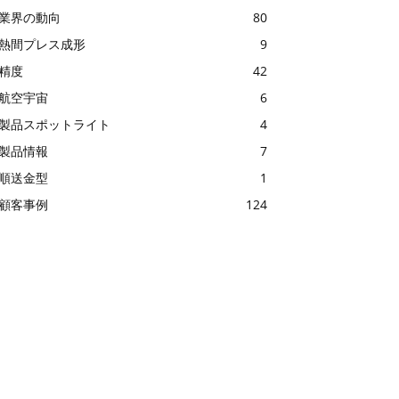
業界の動向
80
熱間プレス成形
9
精度
42
航空宇宙
6
製品スポットライト
4
製品情報
7
順送金型
1
顧客事例
124