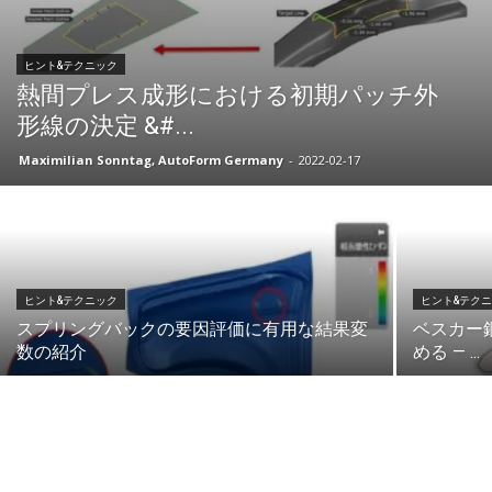
ヒント&テクニック
熱間プレス成形における初期パッチ外
形線の決定 &#...
Maximilian Sonntag, AutoForm Germany
-
2022-02-17
ヒント&テクニック
ヒント&テク
スプリングバックの要因評価に有用な結果変
ベスカー
数の紹介
める — ...