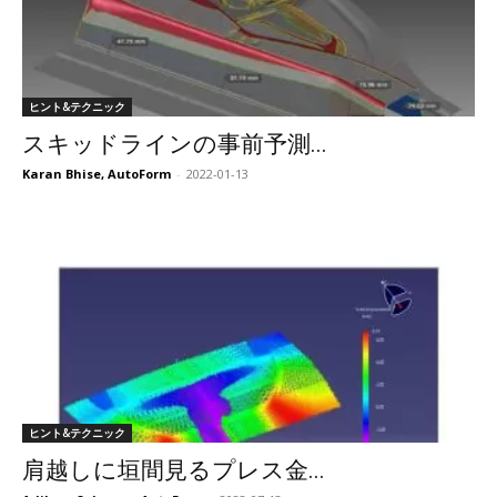
ヒント&テクニック
スキッドラインの事前予測...
Karan Bhise, AutoForm
-
2022-01-13
ヒント&テクニック
肩越しに垣間見るプレス金...