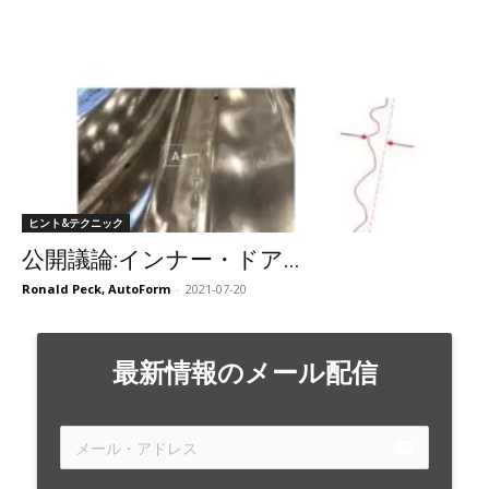
ヒント&テクニック
公開議論:インナー・ドア...
Ronald Peck, AutoForm
-
2021-07-20
最新情報のメール配信
email