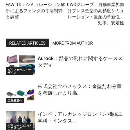
FAW-TD：シミュレーション解
PWOグループ：自動車業界向
析によるフェンダの寸法制御
けプレス金型の高精度シミュ
と調整
レーション：量産の革新性、
効率、安定性
RELATED ARTICLES
MORE FROM AUTHOR
Aurock：部品の割れに関するケースス
タディ
ダイフェース・デ
ザイン
株式会社ツバメックス：金型たわみ量
を考慮したより高...
工程最適化
インペリアルカレッジロンドン 機械工
学科：インダス...
バリュー・エンジ
ニアリング