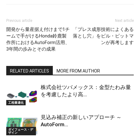
Previous article
Next article
開発から量産据え付けまで1チ
「プレス成形技術によくある
ームで手がけるHonda鈴鹿製
落とし穴」をビル・ピットマ
作所におけるAutoForm活用、
ンが再考します
3年間の歩みとその成果
RELATED ARTICLES
MORE FROM AUTHOR
株式会社ツバメックス：金型たわみ量
を考慮したより高...
工程最適化
見込み補正の新しいアプローチ ～
AutoForm...
ダイフェース・デ
ザイン