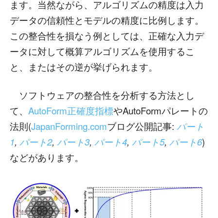
ます。当然ながら、アルゴリズムの精度は入力
データの信頼性とモデルの精度に比例します。
この整合性を損なう例としては、正確な入力デ
ータに対して概算アルゴリズムを使用するこ
と、またはその逆が挙げられます。
ソフトウェアの整合性を分析する方法とし
て、
AutoForm正確度指標
やAutoFormパレートの
法則(
JapanForming.com
ブログ公開記事:
パート
1
,
パート2
,
パート3
,
パート4
,
パート5
,
パート6
)
などがあります。