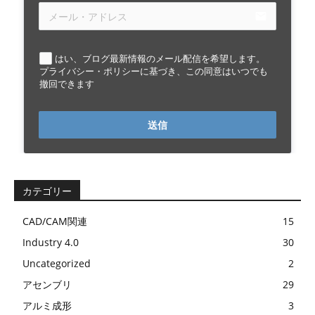
email
はい、ブログ最新情報のメール配信を希望します。
プライバシー・ポリシーに基づき、この同意はいつでも
撤回できます
送信
カテゴリー
CAD/CAM関連
15
Industry 4.0
30
Uncategorized
2
アセンブリ
29
アルミ成形
3