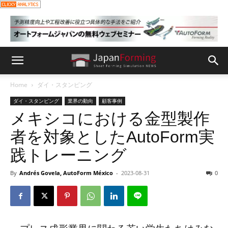
Home
ダイ・スタンピング
ダイ・スタンピング
業界の動向
顧客事例
メキシコにおける金型製作
者を対象としたAutoForm実
践トレーニング
By
Andrés Govela, AutoForm México
-
2023-08-31
0