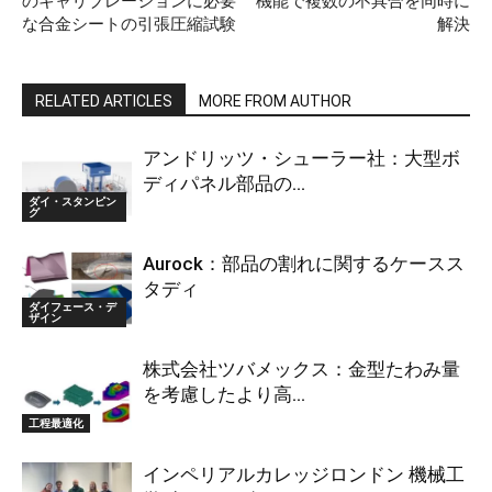
のキャリブレーションに必要
機能で複数の不具合を同時に
な合金シートの引張圧縮試験
解決
RELATED ARTICLES
MORE FROM AUTHOR
アンドリッツ・シューラー社：大型ボ
ディパネル部品の...
ダイ・スタンピン
グ
Aurock：部品の割れに関するケースス
タディ
ダイフェース・デ
ザイン
株式会社ツバメックス：金型たわみ量
を考慮したより高...
工程最適化
インペリアルカレッジロンドン 機械工