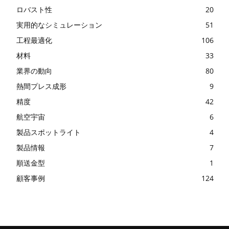
ロバスト性
20
実用的なシミュレーション
51
工程最適化
106
材料
33
業界の動向
80
熱間プレス成形
9
精度
42
航空宇宙
6
製品スポットライト
4
製品情報
7
順送金型
1
顧客事例
124