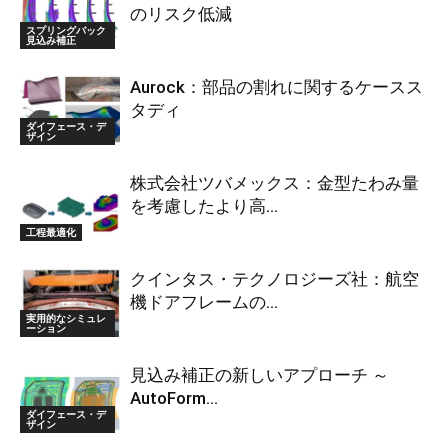
のリスク低減
スプリングバック
見込み補正
Aurock：部品の割れに関するケースス
タディ
ダイフェース・デ
ザイン
株式会社ツバメックス：金型たわみ量
を考慮したより高...
工程最適化
クインタス・テクノロジーズ社：航空
機ドアフレームの...
実用的なシミュレ
ーション
見込み補正の新しいアプローチ ～
AutoForm...
ダイフェース・デ
ザイン