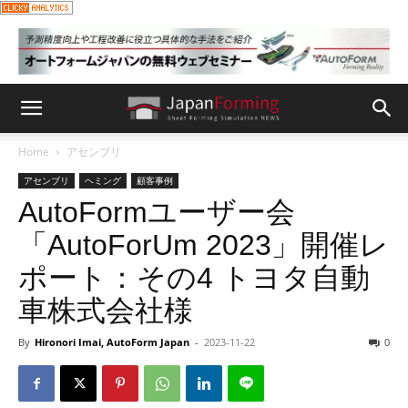
Home
アセンブリ
アセンブリ
ヘミング
顧客事例
AutoFormユーザー会
「AutoForUm 2023」開催レ
ポート：その4 トヨタ自動
車株式会社様
By
Hironori Imai, AutoForm Japan
-
2023-11-22
0