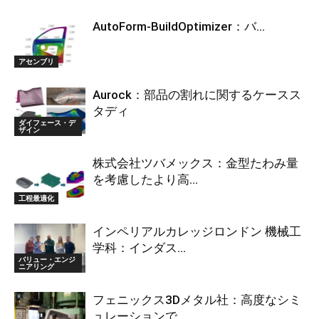
AutoForm-BuildOptimizer：バ...
アセンブリ
Aurock：部品の割れに関するケースス
タディ
ダイフェース・デ
ザイン
株式会社ツバメックス：金型たわみ量
を考慮したより高...
工程最適化
インペリアルカレッジロンドン 機械工
学科：インダス...
バリュー・エンジ
ニアリング
フェニックス3Dメタル社：高度なシミ
ュレーションで...