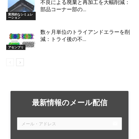
不良による廃棄と再加工を大幅削減：
部品コーナー部の...
実用的なシミュレ
ーション
数ヶ月単位のトライアンドエラーを削
減：トライ後の不...
アセンブリ
最新情報のメール配信
email