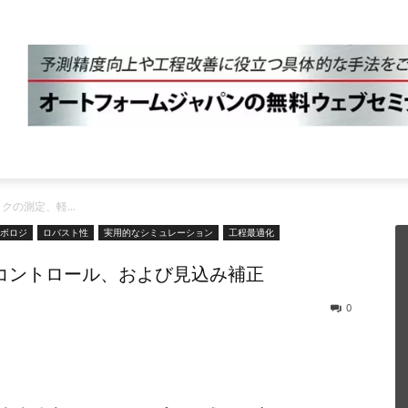
クの測定、軽...
ボロジ
ロバスト性
実用的なシミュレーション
工程最適化
コントロール、および見込み補正
0