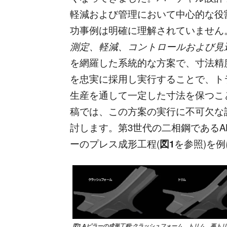
軽減および管理において中心的な役
功事例は明確に理解されていません
測定、
軽減
、コントロールおよび見
を網羅した系統的な方案で、寸法精
を忠実に採用し実行することで、ト
生産を通して一定した寸法を保つこ
稿では、この方案の実行に不可欠な
討します。第3世代の二相鋼であるAK S
ーのプレス成形工程(
図
1
を参照)を
図1 Aピラーの成形工程:クラッシュフォーム、トリム、再ト