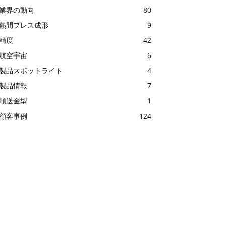
業界の動向
80
熱間プレス成形
9
精度
42
航空宇宙
6
製品スポットライト
4
製品情報
7
順送金型
1
顧客事例
124