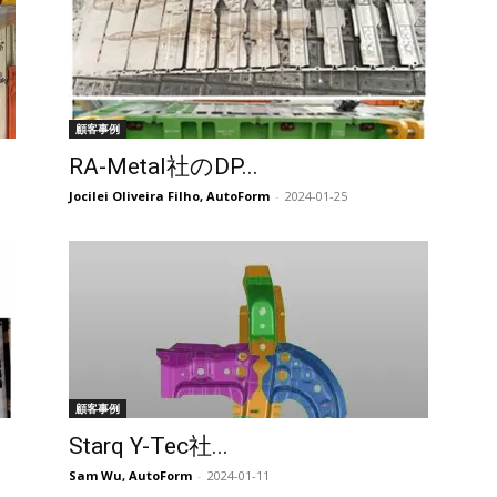
顧客事例
RA-Metal社のDP...
Jocilei Oliveira Filho, AutoForm
-
2024-01-25
顧客事例
Starq Y-Tec社...
Sam Wu, AutoForm
-
2024-01-11