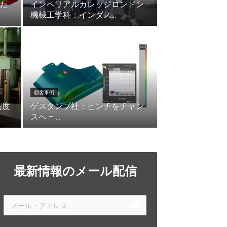
た
インペリアルカレッジロンドン
機械工学科：インダス...
顧客事例
高度
ゲスタンプ社：ピンチをチャン
スへ – ...
最新情報のメール配信
email