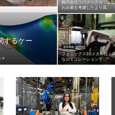
株式会社ツバメックス：金型
わみ量を考慮したより高...
に関するケー
顧客事例
フェニックス3Dメタル社：
6-18
なシミュレーションで...