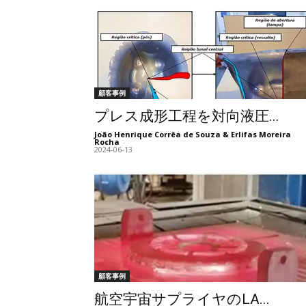
顧客事例
プレス成形工程を対向液圧...
João Henrique Corrêa de Souza & Erlifas Moreira
Rocha
-
2024-06-13
顧客事例
航空宇宙サプライヤのLA...