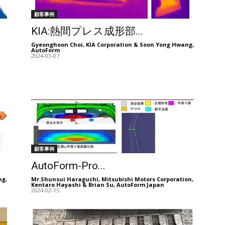
顧客事例
KIA:熱間プレス成形部...
Gyeonghoon Choi, KIA Corporation & Soon Yong Hwang,
AutoForm
-
2024-03-07
顧客事例
AutoForm-Pro...
ng,
Mr.Shunsui Haraguchi, Mitsubishi Motors Corporation,
Kentaro Hayashi & Brian Su, AutoForm Japan
-
2024-02-15