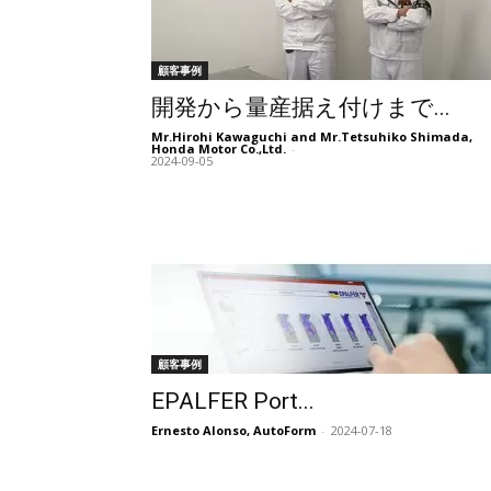
顧客事例
開発から量産据え付けまで...
Mr.Hirohi Kawaguchi and Mr.Tetsuhiko Shimada,
Honda Motor Co.,Ltd.
-
2024-09-05
顧客事例
EPALFER Port...
Ernesto Alonso, AutoForm
-
2024-07-18