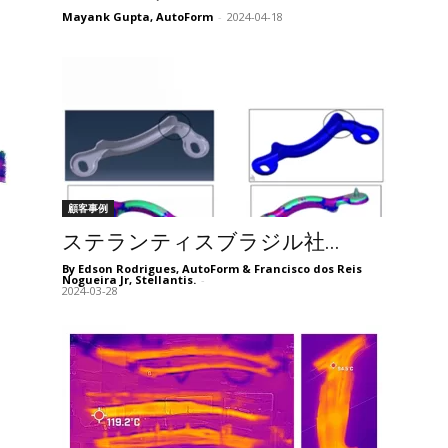
Mayank Gupta, AutoForm
-
2024-04-18
顧客事例
ステランティスブラジル社...
By Edson Rodrigues, AutoForm & Francisco dos Reis
Nogueira Jr, Stellantis.
-
2024-03-28